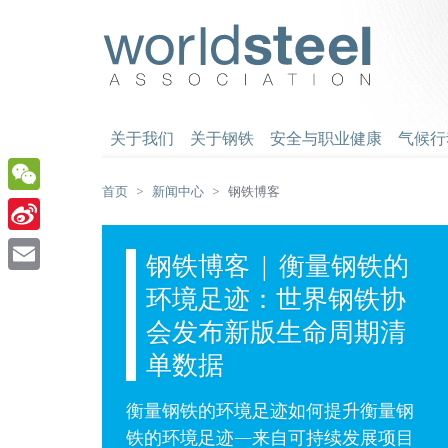
跳
至
worldsteel
主
要
内
容
关于我们
关于钢铁
安全与职业健康
气候行
首页
新闻中心
钢铁博客
WeChat
Sina
钢铁博客 | 衡量钢铁的
Weibo
Email
环境足迹：世界钢铁协
会发布新版生命周期清
单数据
衡量钢铁的环境足迹如何提升衡量钢
铁的环境足迹—来自可持续发展项目