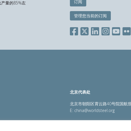
订阅
产量的85%左
管理您当前的订阅
北京代表处
北京市朝阳区霄云路40号院国航世
E:
china@worldsteel.org
策
|
销售政策
|
网站地图
|
constructsteel.org
|
steeluniversi