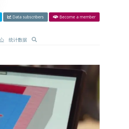
Data subscribers
Become a member
心
统计数据