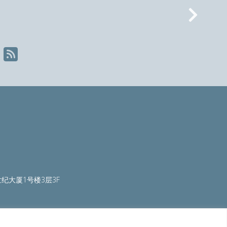
Nex
纪大厦1号楼3层3F
ty.org
|
worldautosteel.org
|
worldstainless.org