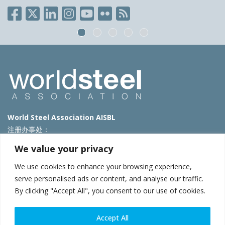
World Steel Association AISBL
注册办事处：
Avenue de Tervueren 270 – 1150 Brussels – Belgium
We value your privacy
T: +32 2 702 89 00 – E:
steel@worldsteel.org
We use cookies to enhance your browsing experience,
北京代表处
serve personalised ads or content, and analyse our traffic.
By clicking "Accept All", you consent to our use of cookies.
北京市朝阳区霄云路40号院国航世纪大厦1号楼3层3F
E:
china@worldsteel.org
© 2025 worldsteel
|
使用条款
|
隐私政策
|
COOKIE政策
|
销售政
Accept All