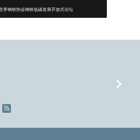
世界钢铁协会钢铁低碳发展开放式论坛
#热爱钢铁
Nex