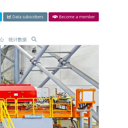
Data subscribers
Become a member
心
统计数据