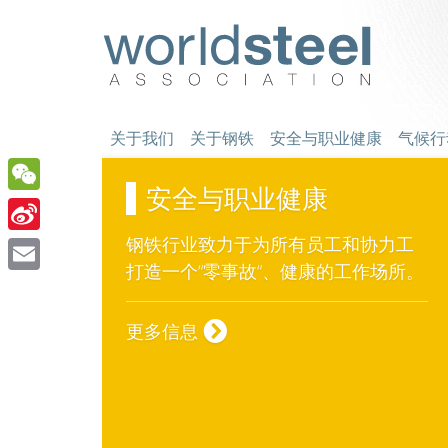
跳
至
worldsteel
主
要
内
容
关于我们
关于钢铁
安全与职业健康
气候行
气候变化
WeChat
钢铁行业全力支持《巴黎协定》的目
Sina
标，致力于打造一个低碳的未来。
Weibo
Email
气候变化
更多信息