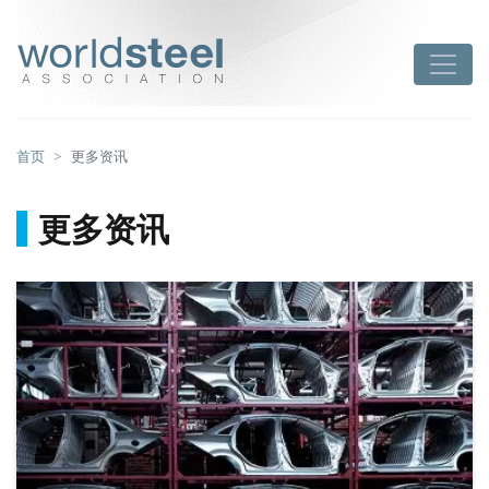
跳
至
worldsteel
Toggle
主
要
内
容
首页
更多资讯
更多资讯