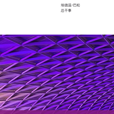
埃德温•巴松
总干事