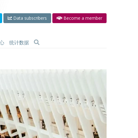
Data subscribers
Become a member
心
统计数据