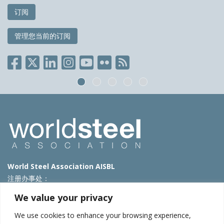
订阅
管理您当前的订阅
World Steel Association AISBL
注册办事处：
Avenue de Tervueren 270 – 1150 Brussels – Belgium
We value your privacy
T: +32 2 702 89 00 – E:
steel@worldsteel.org
We use cookies to enhance your browsing experience,
北京代表处