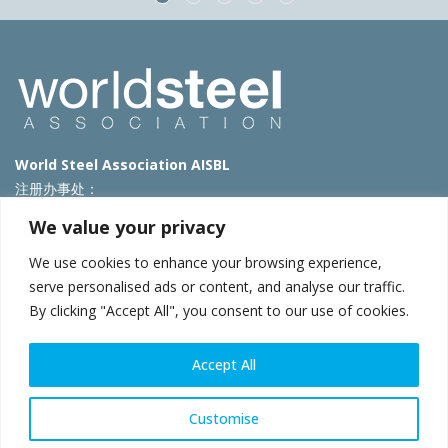
World Steel Association AISBL
注册办事处：
Avenue de Tervueren 270 – 1150 Brussels – Belgium
We value your privacy
T: +32 2 702 89 00 – E:
steel@worldsteel.org
We use cookies to enhance your browsing experience,
北京代表处
serve personalised ads or content, and analyse our traffic.
By clicking "Accept All", you consent to our use of cookies.
北京市朝阳区霄云路40号院国航世纪大厦1号楼3层3F
E:
china@worldsteel.org
© 2025 worldsteel
|
使用条款
|
隐私政策
|
COOKIE政策
|
销售政
Accept All
策
|
网站地图
|
VAT Number BE 0406.597.373
constructsteel.org
|
steeluniversity.org
|
worldautosteel.org
|
Customise
worldstainless.org