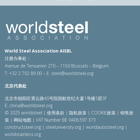
World Steel Association AISBL
注册办事处：
Avenue de Tervueren 270 – 1150 Brussels – Belgium
T: +32 2 702 89 00 – E:
steel@worldsteel.org
北京代表处
北京市朝阳区霄云路40号院国航世纪大厦1号楼3层3F
E:
china@worldsteel.org
© 2025 worldsteel
|
使用条款
|
隐私政策
|
COOKIE政策
|
销售政
策
|
网站地图
|
VAT Number BE 0406.597.373
constructsteel.org
|
steeluniversity.org
|
worldautosteel.org
|
worldstainless.org