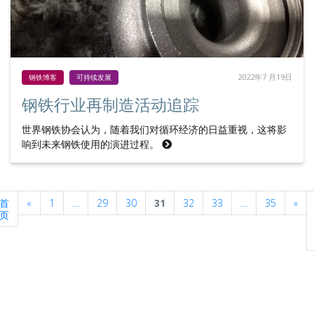
2022年7 月19日
钢铁博客
可持续发展
钢铁行业再制造活动追踪
世界钢铁协会认为，随着我们对循环经济的日益重视，这将影
响到未来钢铁使用的演进过程。
Previous
Nex
首
«
1
…
29
30
31
32
33
…
35
»
页