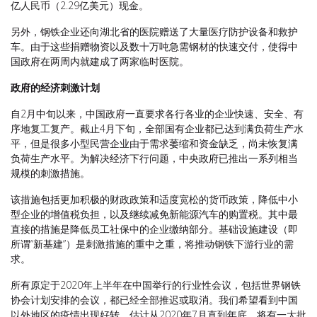
亿人民币（2.29亿美元）现金。
另外，钢铁企业还向湖北省的医院赠送了大量医疗防护设备和救护
车。由于这些捐赠物资以及数十万吨急需钢材的快速交付，使得中
国政府在两周内就建成了两家临时医院。
政府的经济刺激计划
自2月中旬以来，中国政府一直要求各行各业的企业快速、安全、有
序地复工复产。截止4月下旬，全部国有企业都已达到满负荷生产水
平，但是很多小型民营企业由于需求萎缩和资金缺乏，尚未恢复满
负荷生产水平。为解决经济下行问题，中央政府已推出一系列相当
规模的刺激措施。
该措施包括更加积极的财政政策和适度宽松的货币政策，降低中小
型企业的增值税负担，以及继续减免新能源汽车的购置税。其中最
直接的措施是降低员工社保中的企业缴纳部分。基础设施建设（即
所谓“新基建”）是刺激措施的重中之重，将推动钢铁下游行业的需
求。
所有原定于2020年上半年在中国举行的行业性会议，包括世界钢铁
协会计划安排的会议，都已经全部推迟或取消。我们希望看到中国
以外地区的疫情出现好转，估计从2020年7月直到年底，将有一大批