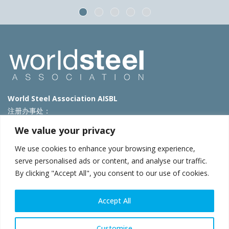
World Steel Association AISBL
注册办事处：
Avenue de Tervueren 270 – 1150 Brussels – Belgium
We value your privacy
T: +32 2 702 89 00 – E:
steel@worldsteel.org
We use cookies to enhance your browsing experience,
北京代表处
serve personalised ads or content, and analyse our traffic.
By clicking "Accept All", you consent to our use of cookies.
北京市朝阳区霄云路40号院国航世纪大厦1号楼3层3F
E:
china@worldsteel.org
© 2025 worldsteel
|
使用条款
|
隐私政策
|
COOKIE政策
|
销售政
Accept All
策
|
网站地图
|
VAT Number BE 0406.597.373
constructsteel.org
|
steeluniversity.org
|
worldautosteel.org
|
Customise