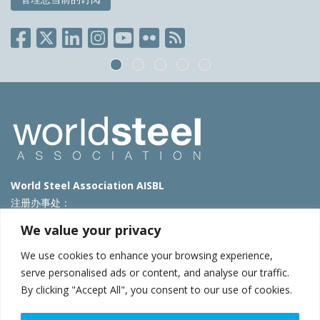
World Steel Association AISBL
注册办事处：
Avenue de Tervueren 270 – 1150 Brussels – Belgium
We value your privacy
T: +32 2 702 89 00 – E:
steel@worldsteel.org
We use cookies to enhance your browsing experience,
北京代表处
serve personalised ads or content, and analyse our traffic.
By clicking "Accept All", you consent to our use of cookies.
北京市朝阳区霄云路40号院国航世纪大厦1号楼3层3F
E:
china@worldsteel.org