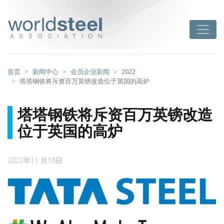
跳
至
worldsteel
Toggle
主
要
内
容
首页
新闻中心
会员企业新闻
2022
塔塔钢铁将斥资百万英镑改造位于英国的高炉
塔塔钢铁将斥资百万英镑改造
位于英国的高炉
2022年11 月18日