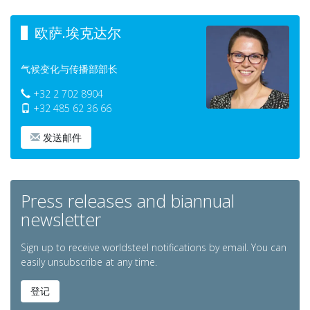
欧萨.埃克达尔
气候变化与传播部部长
+32 2 702 8904
+32 485 62 36 66
发送邮件
Press releases and biannual
newsletter
Sign up to receive worldsteel notifications by email. You can
easily unsubscribe at any time.
登记