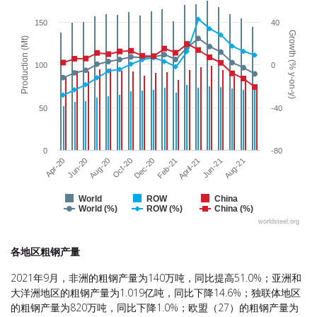
The chart has 1 X axis displaying categories.
The chart has 2 Y axes displaying Production (Mt) and Growth (% y-o
150
40
Growth (% y-on-y)
Production (Mt)
100
0
50
-40
0
-80
April-21
Jun-20
Feb-21
Apr-20
Dec-20
Aug-21
Oct-20
Jun-21
Aug-20
World
ROW
China
World (%)
ROW (%)
China (%)
worldsteel.org
End of interactive chart.
各地区粗钢产量
2021年9月，非洲的粗钢产量为140万吨，同比提高51.0%；亚洲和
大洋洲地区的粗钢产量为1.019亿吨，同比下降14.6%；独联体地区
的粗钢产量为820万吨，同比下降1.0%；欧盟（27）的粗钢产量为