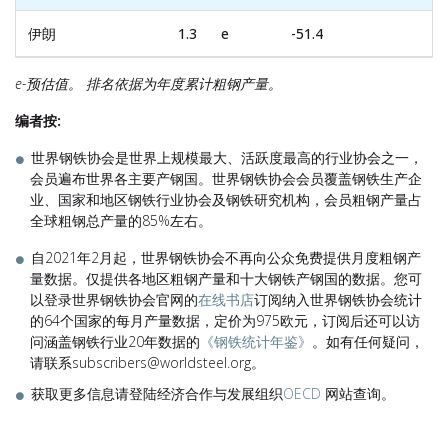
伊朗
1.3
e
-51.4
e-预估值。 排名依据为年度累计粗钢产量。
编者按:
世界钢铁协会是世界上规模最大、活跃度最高的行业协会之一，
会员遍布世界各主要产钢国。世界钢铁协会会员覆盖钢铁生产企
业、国家和地区钢铁行业协会及钢铁研究机构，会员粗钢产量占
全球粗钢总产量的85%左右。
自2021年2月起，世界钢铁协会不再向公众免费提供月度粗钢产
量数据。仅提供各地区粗钢产量和十大钢铁产钢国的数据。您可
以登录世界钢铁协会官网的
在线书店
订阅纳入世界钢铁协会统计
的64个国家的每月产量数据，定价为975欧元，订阅后还可以访
问涵盖钢铁行业20年数据的
《钢铁统计年鉴》
。如有任何疑问，
请联系subscribers@worldsteel.org。
获取更多信息请登陆经济合作与发展组织
OECD
网站查询。