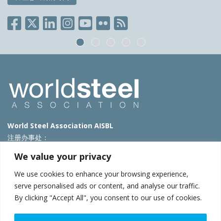
World Steel Association AISBL
注册办事处：
Avenue de Tervueren 270 – 1150 Brussels – Belgium
We value your privacy
T: +32 2 702 89 00 – E:
steel@worldsteel.org
We use cookies to enhance your browsing experience,
北京代表处
serve personalised ads or content, and analyse our traffic.
By clicking "Accept All", you consent to our use of cookies.
北京市朝阳区霄云路40号院国航世纪大厦1号楼3层3F
E:
china@worldsteel.org