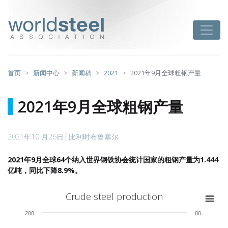
跳
至
worldsteel
Toggle
主
要
内
容
首页
新闻中心
新闻稿
2021
2021年9月全球粗钢产量
2021年9月全球粗钢产量
2021年10 月26日
比利时布鲁塞尔
2021年9月全球64个纳入世界钢铁协会统计国家的粗钢产量为1.444
亿吨，同比下降8.9%。
Crude steel production
Crude steel production
Combination chart with 6 data series.
200
80
View as data table, Crude steel production