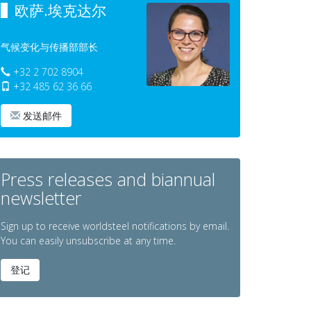
欧萨.埃克达尔
气候变化与传播部部长
+32 2 702 8904
+32 485 62 36 66
发送邮件
Press releases and biannual
newsletter
Sign up to receive worldsteel notifications by email.
You can easily unsubscribe at any time.
登记