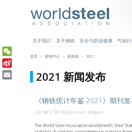
跳
至
worldsteel
主
要
内
容
关于我们
关于钢铁
安全与职业健康
气候行
首页
新闻中心
新闻稿
2021
WeChat
Sina
2021 新闻发布
Weibo
Email
《钢铁统计年鉴 2021》期刊发
2021年12 月14日
Brussels, Belgium
The World Steel Association (worldsteel)’s Steel Sta
statistics. It contains comprehensive statistics f