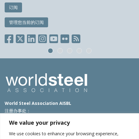
订阅
管理您当前的订阅
World Steel Association AISBL
注册办事处：
Avenue de Tervueren 270 – 1150 Brussels – Belgium
We value your privacy
T: +32 2 702 89 00 – E:
steel@worldsteel.org
We use cookies to enhance your browsing experience,
北京代表处