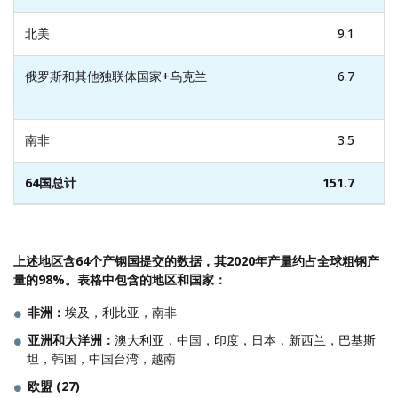
北美
9.1
俄罗斯和其他独联体国家+乌克兰
6.7
南非
3.5
64国总计
151.7
上述地区含
64
个产钢国提交的数据，其
2020
年产量约占全球粗钢产
量的
98%
。表格中包含的地区和国家：
非洲：
埃及，利比亚，南非
亚洲和大洋洲：
澳大利亚，中国，印度，日本，新西兰，巴基斯
坦，韩国，中国台湾，越南
欧盟
(27)