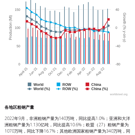
The chart has 1 X axis displaying categories.
The chart has 2 Y axes displaying Production (Mt) and Growth (% y-o
150
40
Growth (% y-on-y)
Production (Mt)
100
0
50
-40
0
-80
Apr-22
Jun-21
Feb-22
April-21
Dec-21
Aug-22
Oct-21
Jun-22
Aug-21
World
ROW
China
World (%)
ROW (%)
China (%)
worldsteel.org
End of interactive chart.
各地区粗钢产量
2022年9月，非洲粗钢产量为140万吨，同比提高1.0%；亚洲和大洋
洲粗钢产量为1.130亿吨，同比提高10.6%；欧盟（27）粗钢产量为
1070万吨，同比下降16.7%；其他欧洲国家粗钢产量为340万吨，同