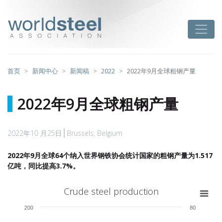
跳
至
worldsteel
Toggle
主
要
内
容
首页
新闻中心
新闻稿
2022
2022年9月全球粗钢产量
2022年9月全球粗钢产量
2022年10 月25日
Brussels, Belgium
2022
年
9
月全球
64
个纳入世界钢铁协会统计国家的粗钢产量为
1.517
亿吨，同比提高
3.7%
。
Crude steel production
Crude steel production
Combination chart with 6 data series.
200
80
View as data table, Crude steel production