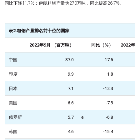
同比下降11.7%；伊朗粗钢产量为270万吨，同比提高26.7%。
表2.
粗钢产量排名前十位的国家
2022年9月 （百万吨）
同比（%）
2022年
中国
87.0
17.6
印度
9.9
1.8
日本
7.1
-12.3
美国
6.6
-7.5
俄罗斯
5.7
e
-6.8
韩国
4.6
-15.4