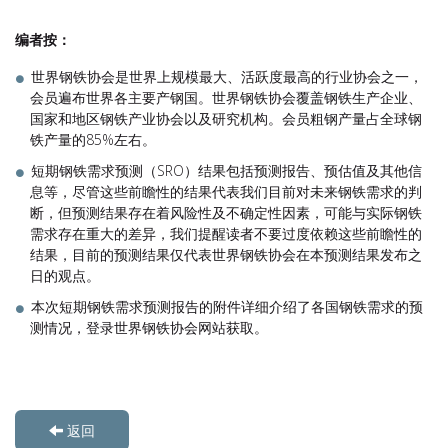
编者按：
世界钢铁协会是世界上规模最大、活跃度最高的行业协会之一，
会员遍布世界各主要产钢国。世界钢铁协会覆盖钢铁生产企业、
国家和地区钢铁产业协会以及研究机构。会员粗钢产量占全球钢
铁产量的85%左右。
短期钢铁需求预测（SRO）结果包括预测报告、预估值及其他信
息等，尽管这些前瞻性的结果代表我们目前对未来钢铁需求的判
断，但预测结果存在着风险性及不确定性因素，可能与实际钢铁
需求存在重大的差异，我们提醒读者不要过度依赖这些前瞻性的
结果，目前的预测结果仅代表世界钢铁协会在本预测结果发布之
日的观点。
本次短期钢铁需求预测报告的附件详细介绍了各国钢铁需求的预
测情况，登录世界钢铁协会网站获取。
返回