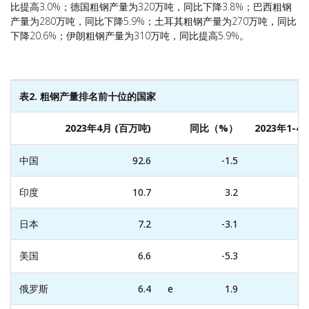
比提高3.0%；德国粗钢产量为320万吨，同比下降3.8%；巴西粗钢
产量为280万吨，同比下降5.9%；土耳其粗钢产量为270万吨，同比
下降20.6%；伊朗粗钢产量为310万吨，同比提高5.9%。
表2. 粗钢产量排名前十位的国家
2023年4月 (百万吨)
同比（%）
2023年1-4
中国
92.6
-1.5
印度
10.7
3.2
日本
7.2
-3.1
美国
6.6
-5.3
俄罗斯
6.4
e
1.9