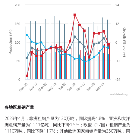
The chart has 1 X axis displaying categories.
200
24
The chart has 2 Y axes displaying Production (Mt) and Growth (% y-o
150
12
Growth (% y-on-y)
Production (Mt)
100
0
50
-12
0
-24
Nov-22
Jan-22
Sep-22
Nov-21
Jul-22
Mar-23
May-22
Jan-23
Mar-22
worldsteel.org
End of interactive chart.
各地区粗钢产量
2023年4月，非洲粗钢产量为130万吨，同比提高4.8%；亚洲和大洋
洲粗钢产量为1.211亿吨，同比下降1.5%；欧盟（27国）粗钢产量为
1110万吨，同比下降11.7%；其他欧洲国家粗钢产量为350万吨，同