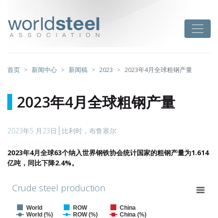
跳
至
worldsteel
Toggle
主
要
内
容
首页
新闻中心
新闻稿
2023
2023年4月全球粗钢产量
2023年4月全球粗钢产量
2023年5 月23日
比利时，布鲁塞尔
2023年4月全球63个纳入世界钢铁协会统计国家的粗钢产量为1.614
亿吨，同比下降2.4%。
Crude steel production
Crude steel production
Combination chart with 6 data series.
World
ROW
China
View as data table, Crude steel production
World (%)
ROW (%)
China (%)