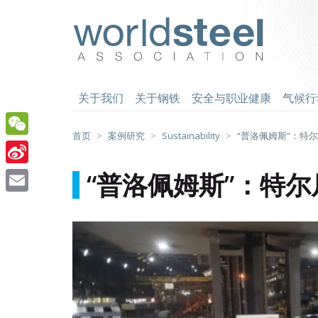
跳
至
worldsteel
主
要
内
容
关于我们
关于钢铁
安全与职业健康
气候行
首页
案例研究
Sustainability
“普洛佩姆斯”：特
WeChat
Sina
“普洛佩姆斯”：特
Weibo
Email