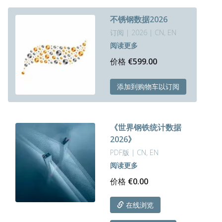
多
种
不锈钢数据2026
变
订阅 | 2026 | CN, EN
体。
可
阅读更多
在
价格
€
599.00
产
品
本
页
添加到购物车以订阅
产
面
品
上
有
选
多
《世界钢铁统计数据
择
种
这
2026》
变
些
体。
PDF版 | CN, EN
选
可
阅读更多
项
在
价格
€
0.00
产
品
页
在线浏览
面