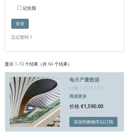
记住我
登录
忘记密码？
按
显示 1-10 个结果（共 64 个结果）
最
新
每月产量数据
内
订阅 | 2026 | EN
容
阅读更多
排
序
价格
€
1,590.00
本
添加到购物车以订阅
产
品
有