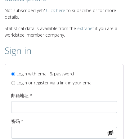
Not subscribed yet?
Click here
to subscribe or for more
details.
Statistical data is available from the
extranet
if you are a
worldsteel member company.
Sign in
Login with email & password
Login or register via a link in your email
必
邮箱地址
*
填
必
密码
*
填