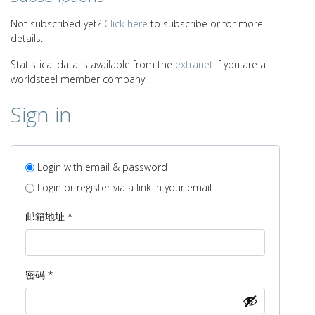
Not subscribed yet?
Click here
to subscribe or for more
details.
Statistical data is available from the
extranet
if you are a
worldsteel member company.
Sign in
Login with email & password
Login or register via a link in your email
必
邮箱地址
*
填
必
密码
*
填