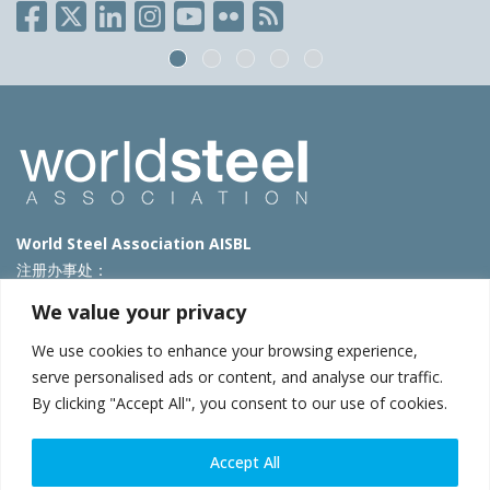
World Steel Association AISBL
注册办事处：
Avenue de Tervueren 270 – 1150 Brussels – Belgium
We value your privacy
T: +32 2 702 89 00 – E:
steel@worldsteel.org
We use cookies to enhance your browsing experience,
北京代表处
serve personalised ads or content, and analyse our traffic.
By clicking "Accept All", you consent to our use of cookies.
北京市朝阳区霄云路40号院国航世纪大厦1号楼3层3F
E:
china@worldsteel.org
© 2025 worldsteel
|
使用条款
|
隐私政策
|
COOKIE政策
|
销售政
Accept All
策
|
网站地图
|
VAT Number BE 0406.597.373