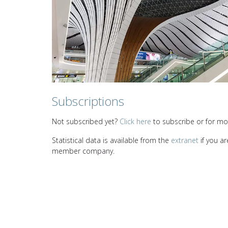
Subscriptions
Not subscribed yet?
Click here
to subscribe or for mor
Statistical data is available from the
extranet
if you ar
member company.