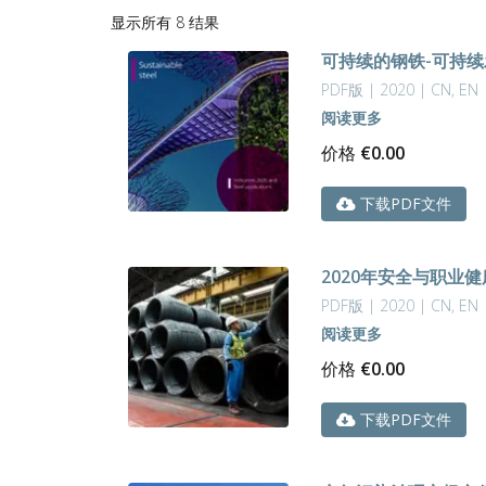
按
显示所有 8 结果
最
可持续的钢铁-可持续
新
内
PDF版 | 2020 | CN, EN
容
阅读更多
排
价格
€
0.00
序
下载PDF文件
2020年安全与职业
PDF版 | 2020 | CN, EN
阅读更多
价格
€
0.00
下载PDF文件