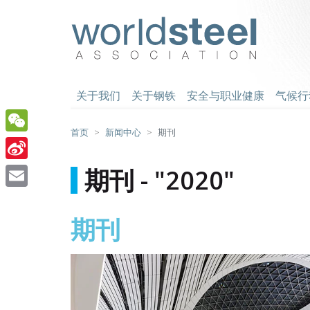
跳
至
worldsteel
主
要
内
容
关于我们
关于钢铁
安全与职业健康
气候行
首页
新闻中心
期刊
WeChat
Sina
期刊 - "2020"
Weibo
Email
期刊