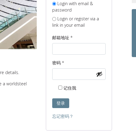
Login with email &
password
Login or register via a
link in your email
必
邮箱地址
*
填
必
密码
*
填
e details.
e a worldsteel
记住我
登录
忘记密码？