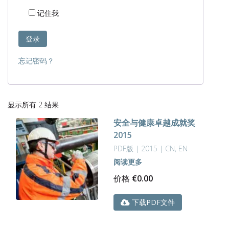
记住我
登录
忘记密码？
按
显示所有 2 结果
最
安全与健康卓越成就奖
新
2015
内
容
PDF版 | 2015 | CN, EN
排
阅读更多
序
价格
€
0.00
下载PDF文件