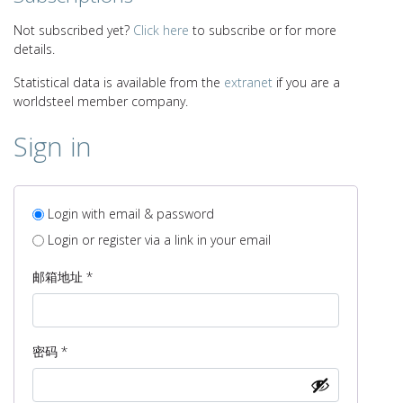
Not subscribed yet?
Click here
to subscribe or for more
details.
Statistical data is available from the
extranet
if you are a
worldsteel member company.
Sign in
Login with email & password
Login or register via a link in your email
必
邮箱地址
*
填
必
密码
*
填