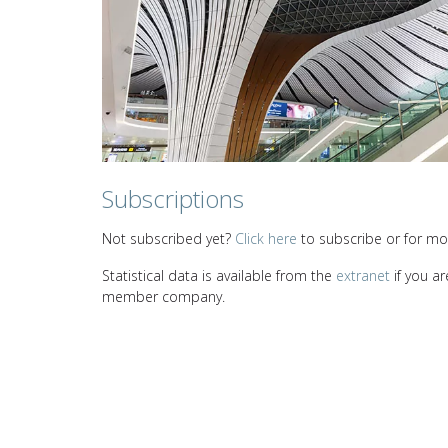
Subscriptions
Not subscribed yet?
Click here
to subscribe or for mor
Statistical data is available from the
extranet
if you ar
member company.