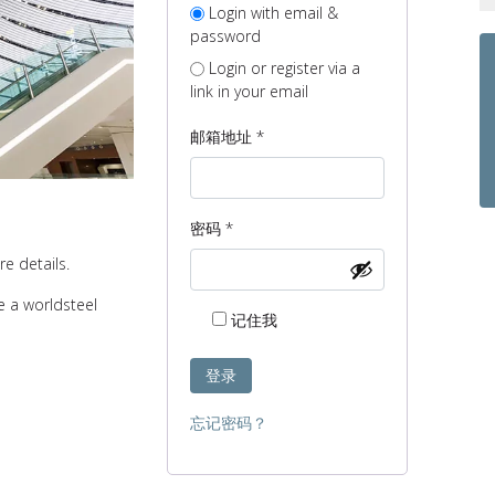
Login with email &
password
Login or register via a
link in your email
必
邮箱地址
*
填
必
密码
*
填
e details.
e a worldsteel
记住我
登录
忘记密码？