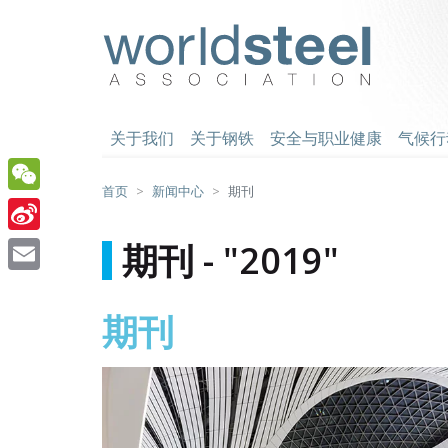
跳
至
worldsteel
主
要
内
容
关于我们
关于钢铁
安全与职业健康
气候行
首页
新闻中心
期刊
WeChat
Sina
期刊 - "2019"
Weibo
Email
期刊