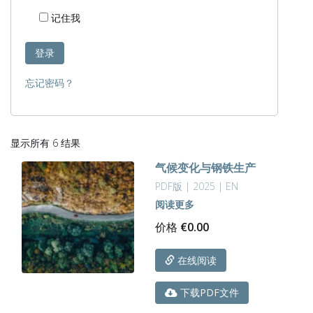
记住我
登录
忘记密码？
按
显示所有 6 结果
最
气候变化与钢铁生产
新
内
PDF版 | 2025 | EN
容
阅读更多
排
价格
€
0.00
序
在线阅读
下载PDF文件