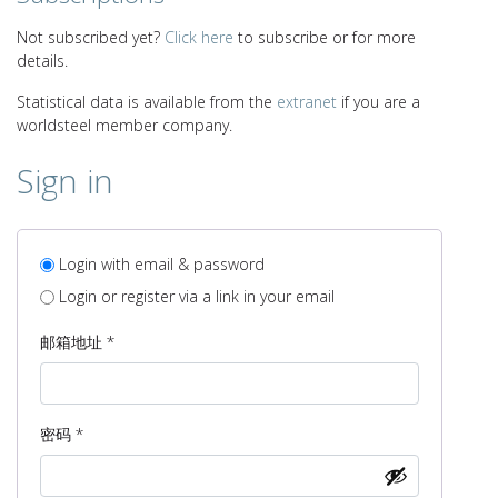
Not subscribed yet?
Click here
to subscribe or for more
details.
Statistical data is available from the
extranet
if you are a
worldsteel member company.
Sign in
Login with email & password
Login or register via a link in your email
必
邮箱地址
*
填
必
密码
*
填