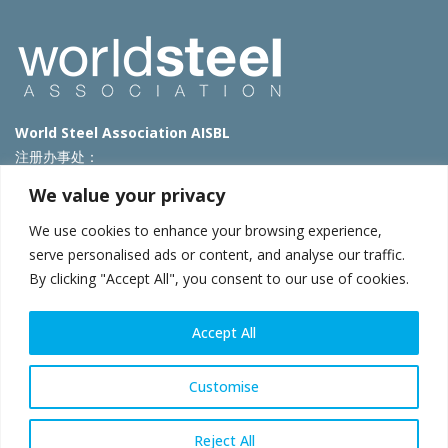
World Steel Association AISBL
注册办事处：
Avenue de Tervueren 270 – 1150 Brussels – Belgium
We value your privacy
T: +32 2 702 89 00 – E:
steel@worldsteel.org
We use cookies to enhance your browsing experience,
北京代表处
serve personalised ads or content, and analyse our traffic.
By clicking "Accept All", you consent to our use of cookies.
北京市朝阳区霄云路40号院国航世纪大厦1号楼3层3F
E:
china@worldsteel.org
© 2025 worldsteel
|
使用条款
|
隐私政策
|
COOKIE政策
|
销售政
Accept All
策
|
网站地图
|
VAT Number BE 0406.597.373
constructsteel.org
|
steeluniversity.org
|
worldautosteel.org
|
Customise
worldstainless.org
Reject All