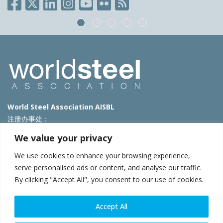
World Steel Association AISBL
注册办事处：
Avenue de Tervueren 270 – 1150 Brussels – Belgium
We value your privacy
T: +32 2 702 89 00 – E:
steel@worldsteel.org
We use cookies to enhance your browsing experience,
北京代表处
serve personalised ads or content, and analyse our traffic.
By clicking "Accept All", you consent to our use of cookies.
北京市朝阳区霄云路40号院国航世纪大厦1号楼3层3F
E:
china@worldsteel.org
© 2025 worldsteel
|
使用条款
|
隐私政策
|
COOKIE政策
|
销售政
Accept All
策
|
网站地图
|
VAT Number BE 0406.597.373