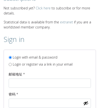
Not subscribed yet?
Click here
to subscribe or for more
details.
Statistical data is available from the
extranet
if you are a
worldsteel member company.
Sign in
Login with email & password
Login or register via a link in your email
必
邮箱地址
*
填
必
密码
*
填