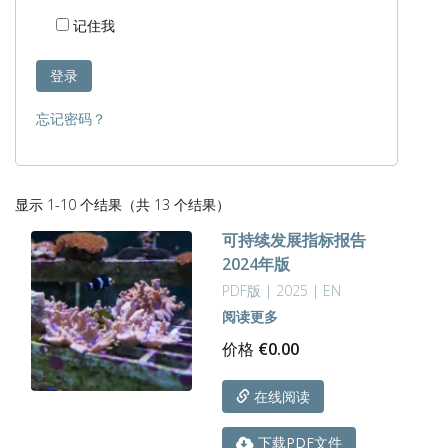
记住我
登录
忘记密码？
按
显示 1-10 个结果（共 13 个结果）
最
可持续发展指标报告
新
2024年版
内
容
PDF版 | 2025 | EN
排
阅读更多
序
价格
€
0.00
在线阅读
下载PDF文件