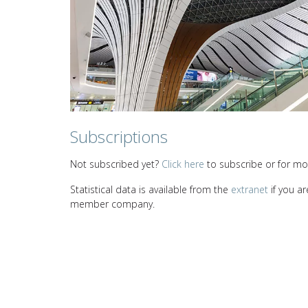
Subscriptions
Not subscribed yet?
Click here
to subscribe or for mor
Statistical data is available from the
extranet
if you ar
member company.