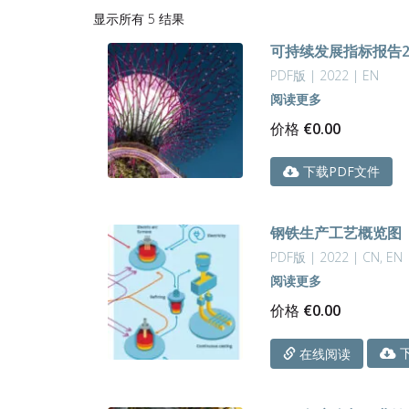
按
显示所有 5 结果
最
可持续发展指标报告2
新
内
PDF版 | 2022 | EN
容
阅读更多
排
价格
€
0.00
序
下载PDF文件
钢铁生产工艺概览图
PDF版 | 2022 | CN, EN
阅读更多
价格
€
0.00
下
在线阅读