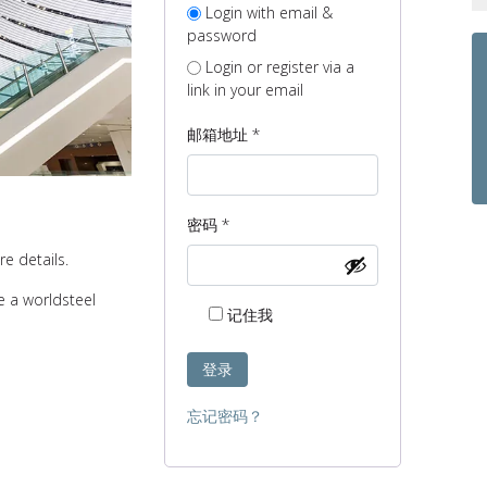
Login with email &
password
Login or register via a
link in your email
必
邮箱地址
*
填
必
密码
*
填
e details.
e a worldsteel
记住我
登录
忘记密码？