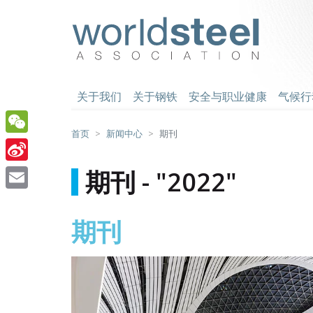
跳
至
worldsteel
主
要
内
容
关于我们
关于钢铁
安全与职业健康
气候行
首页
新闻中心
期刊
WeChat
Sina
期刊 - "2022"
Weibo
Email
期刊