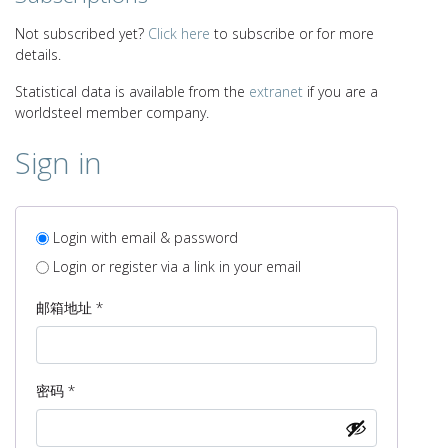
Not subscribed yet?
Click here
to subscribe or for more
details.
Statistical data is available from the
extranet
if you are a
worldsteel member company.
Sign in
Login with email & password
Login or register via a link in your email
必
邮箱地址
*
填
必
密码
*
填