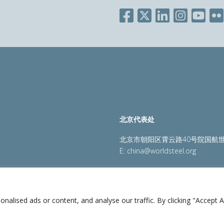
北京代表处
北京市朝阳区霄云路40号院国航世
E:
china@worldsteel.org
策
|
销售政策
|
网站地图
|
constructsteel.org
|
steeluniversi
lised ads or content, and analyse our traffic. By clicking "Accept Al