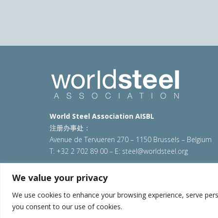
World Steel Association AISBL
注册办事处：
Avenue de Tervueren 270 – 1150 Brussels – Belgium
T: +32 2 702 89 00 – E:
steel@worldsteel.org
© 2025 worldsteel
|
使用条款
|
隐私政策
|
COOKIE政
We value your privacy
VAT Number BE 0406.597.373
We use cookies to enhance your browsing experience, serve persona
you consent to our use of cookies.