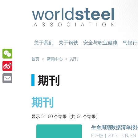
跳
至
worldsteel
主
要
内
容
关于我们
关于钢铁
安全与职业健康
气候行
首页
新闻中心
期刊
WeChat
Sina
期刊
Weibo
Email
期刊
按
显示 51-60 个结果（共 64 个结果）
最
生命周期数据清单报告 
新
PDF版 | 2017 | CN, EN
内