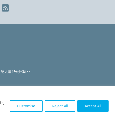
纪大厦1号楼3层3F
ty.org
|
worldautosteel.org
|
worldstainless.org
l",
Customise
Reject All
Accept All