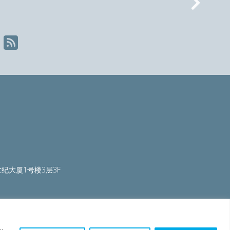
Nex
纪大厦1号楼3层3F
ty.org
|
worldautosteel.org
|
worldstainless.org