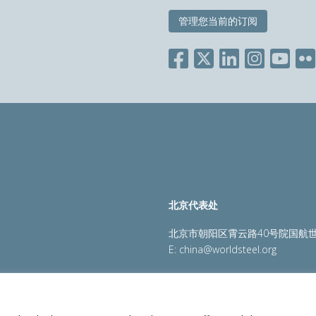
管理您当前的订阅
北京代表处
北京市朝阳区霄云路40号院国航世
E:
china@worldsteel.org
策
|
销售政策
|
网站地图
|
constructsteel.org
|
steeluniversi