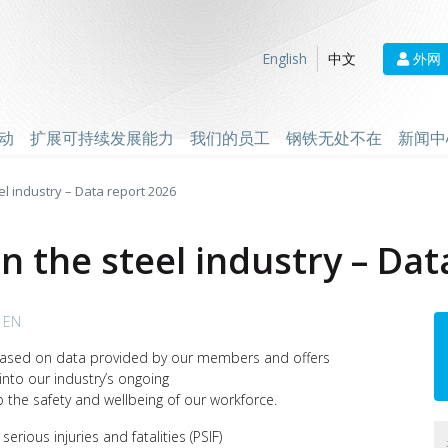
外网
English
中文
动
扩展可持续发展能力
我们的员工
钢铁无处不在
新闻中
el industry – Data report 2026
in the steel industry – Da
 EN
 based on data provided by our members and offers
 into our industry’s ongoing
the safety and wellbeing of our workforce.
 serious injuries and fatalities (PSIF)