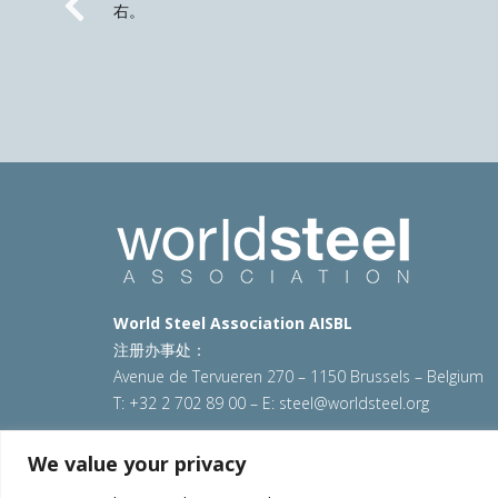
右。
Previous
World Steel Association AISBL
注册办事处：
Avenue de Tervueren 270 – 1150 Brussels – Belgium
T: +32 2 702 89 00 – E:
steel@worldsteel.org
© 2025 worldsteel
|
使用条款
|
隐私政策
|
COOKIE政
We value your privacy
VAT Number BE 0406.597.373