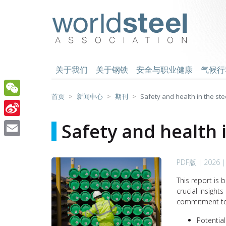
跳
至
worldsteel
主
要
内
容
关于我们
关于钢铁
安全与职业健康
气候行
首页
新闻中心
期刊
Safety and health in the ste
WeChat
Sina
Safety and health 
Weibo
Email
PDF版 | 2026 |
This report is
crucial insights
commitment to 
Potential