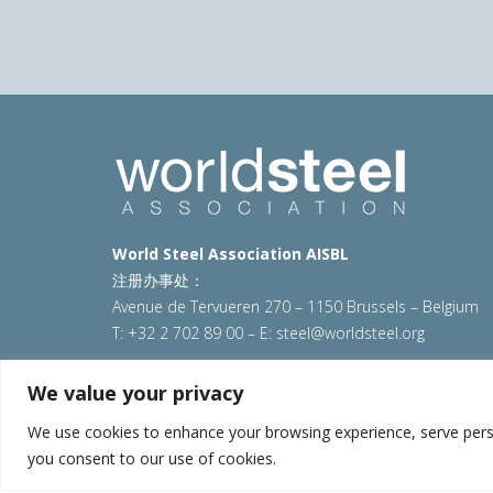
World Steel Association AISBL
注册办事处：
Avenue de Tervueren 270 – 1150 Brussels – Belgium
T: +32 2 702 89 00 – E:
steel@worldsteel.org
© 2025 worldsteel
|
使用条款
|
隐私政策
|
COOKIE政
We value your privacy
VAT Number BE 0406.597.373
We use cookies to enhance your browsing experience, serve persona
you consent to our use of cookies.