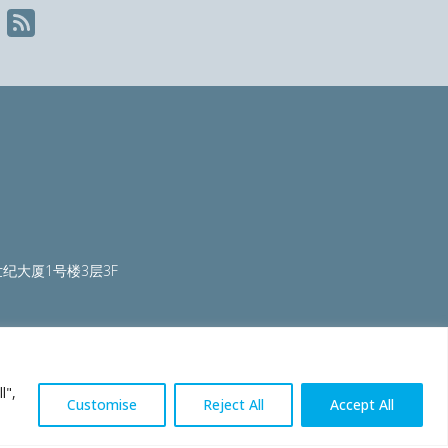
纪大厦1号楼3层3F
ty.org
|
worldautosteel.org
|
worldstainless.org
l",
Customise
Reject All
Accept All