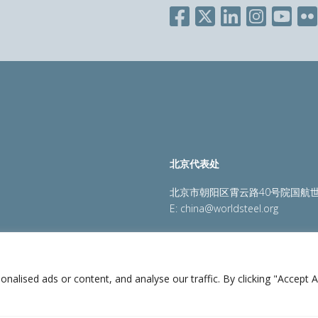
北京代表处
北京市朝阳区霄云路40号院国航世
E:
china@worldsteel.org
策
|
销售政策
|
网站地图
|
constructsteel.org
|
steeluniversi
lised ads or content, and analyse our traffic. By clicking "Accept Al