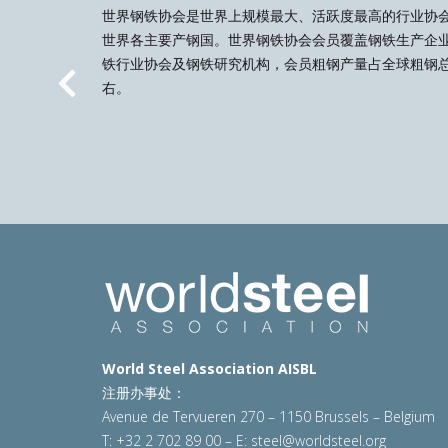
世界钢铁协会是世界上规模最大、活跃度最高的行业协
世界各主要产钢国。世界钢铁协会会员覆盖钢铁生产企
铁行业协会及钢铁研究机构，会员粗钢产量占全球粗钢总
右。
Previous
World Steel Association AISBL
注册办事处：
Avenue de Tervueren 270 – 1150 Brussels – Belgium
T: +32 2 702 89 00 – E:
steel@worldsteel.org