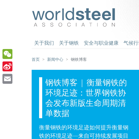
跳
至
worldsteel
主
要
内
容
关于我们
关于钢铁
安全与职业健康
气候行
首页
新闻中心
钢铁博客
WeChat
Sina
钢铁博客 | 衡量钢铁的
Weibo
Email
环境足迹：世界钢铁协
会发布新版生命周期清
单数据
衡量钢铁的环境足迹如何提升衡量钢
铁的环境足迹—来自可持续发展项目