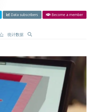
Data subscribers
Become a member
心
统计数据