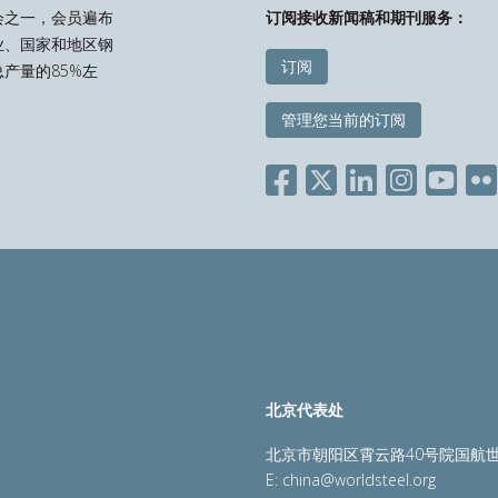
会之一，会员遍布
订阅接收新闻稿和期刊服务：
业、国家和地区钢
订阅
产量的85%左
管理您当前的订阅
北京代表处
北京市朝阳区霄云路40号院国航世
E:
china@worldsteel.org